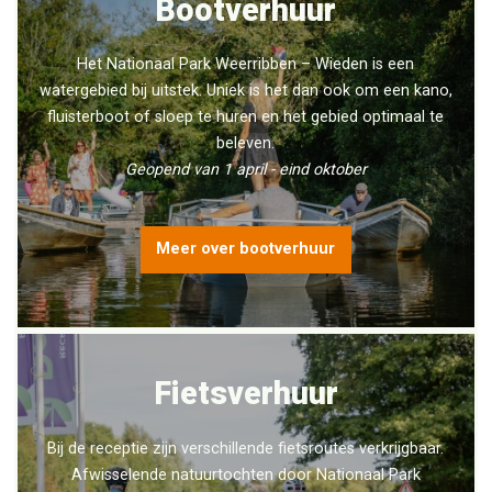
Bootverhuur
Het Nationaal Park Weerribben – Wieden is een
watergebied bij uitstek. Uniek is het dan ook om een kano,
fluisterboot of sloep te huren en het gebied optimaal te
beleven.
Geopend van 1 april - eind oktober
Meer over bootverhuur
Fietsverhuur
Bij de receptie zijn verschillende fietsroutes verkrijgbaar.
Afwisselende natuurtochten door Nationaal Park