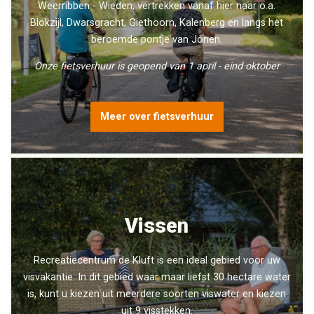
Weerribben - Wieden, vertrekken vanaf hier naar o.a.
Blokzijl, Dwarsgracht, Giethoorn, Kalenberg en langs het
beroemde pontje van Jonen.
Onze fietsverhuur is geopend van 1 april - eind oktober
Meer over fietsverhuur
Vissen
Recreatiecentrum de Kluft is een ideal gebied voor uw
visvakantie. In dit gebied waar maar liefst 30 hectare water
is, kunt u kiezen uit meerdere soorten viswater en kiezen
uit 9 visstekken.