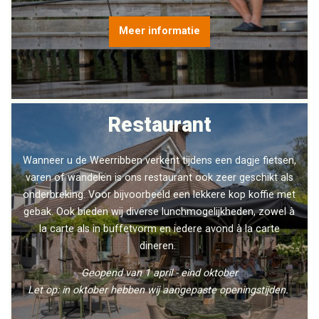
Meer informatie
Restaurant
Wanneer u de Weerribben verkent tijdens een dagje fietsen,
varen of wandelen is ons restaurant ook zeer geschikt als
onderbreking. Voor bijvoorbeeld een lekkere kop koffie met
gebak. Ook bieden wij diverse lunchmogelijkheden, zowel à
la carte als in buffetvorm en iedere avond à la carte
dineren.
Geopend van 1 april - eind oktober
Let op: in oktober hebben wij aangepaste openingstijden.