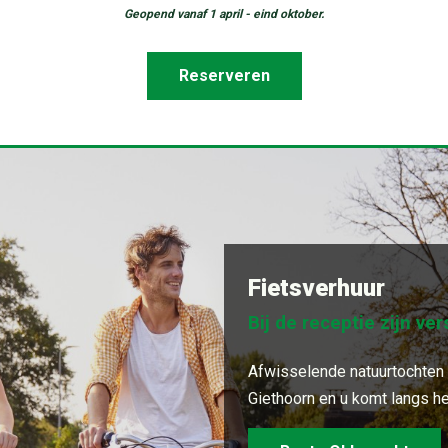
Geopend vanaf 1 april - eind oktober.
Reserveren
Fietsverhuur
Bij de receptie zijn ve
Afwisselende natuurtochten v
Giethoorn en u komt langs h