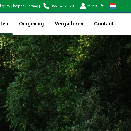
ig? Wij helpen u graag |
0561 47 73 70
Mijn Kluft
iten
Omgeving
Vergaderen
Contact