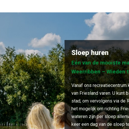
Sloep huren
Eén van de mooiste ma
Weerribben – Wieden t
Vanaf ons recreatiecentrum k
van Friesland varen. U kunt b
stad, om vervolgens via de 
het mogelijk om richting Fri
wateren zijn per sloep alle
keer een dag van de sloep t