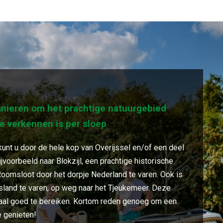
nieren om het prachtige natuurgebied
e verkennen is per sloep
unt u door de hele kop van Overijssel en/of een deel
ijvoorbeeld naar Blokzijl, een prachtige historische
Roomsloot door het dorpje Nederland te varen. Ook is
esland te varen, op weg naar het Tjeukemeer. Deze
maal goed te bereiken. Kortom reden genoeg om een
e genieten!