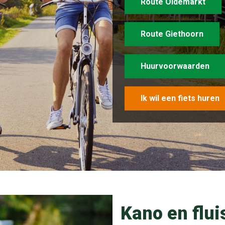
Route Oldemarkt
Route Giethoorn
Huurvoorwaarden
Ik wil een fiets huren
Kano en flui