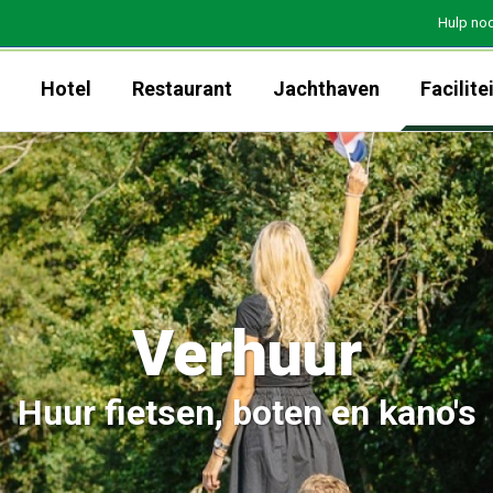
Hulp nod
s
Hotel
Restaurant
Jachthaven
Facilite
Verhuur
Huur fietsen, boten en kano's