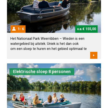
1
6
v.a.€ 155,00
Het Nationaal Park Weerribben – Wieden is een
watergebied bij uitstek. Uniek is het dan ook
om een sloep te huren en het gebied optimaal te
beleven.Bij de receptie ontvangt u uiteraard een
route van circa. 5 uur door het gebied. Wilt u een
boot huren voor 1 dag? Geef dan twee maal
dezelfde datum in. De aankomstdatum is dan gelijk
Elektrische sloep 8 personen
aan de vertrekdatum.