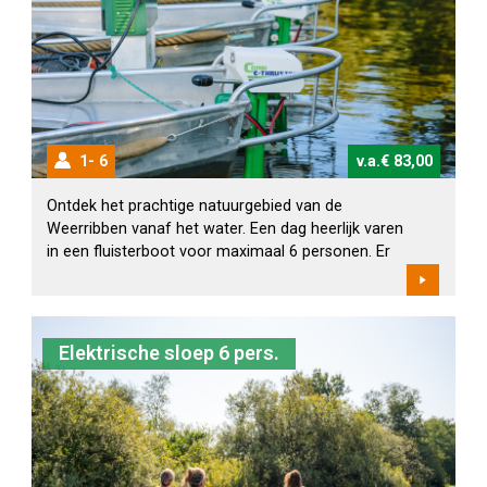
1
6
v.a.€ 83,00
Ontdek het prachtige natuurgebied van de
Weerribben vanaf het water. Een dag heerlijk varen
in een fluisterboot voor maximaal 6 personen. Er
zijn diverse routes uitgezet, variërend van 7 tot 14
km. Over de langste route vaart u ongeveer 4,5 uur.
Bij de receptie ontvangt u uiteraard een route kaart
van het gebied. Wilt u een boot huren voor 1 dag?
Elektrische sloep 6 pers.
Geef dan twee maal dezelfde datum in. De
aankomstdatum is dan gelijk aan de vertrekdatum.