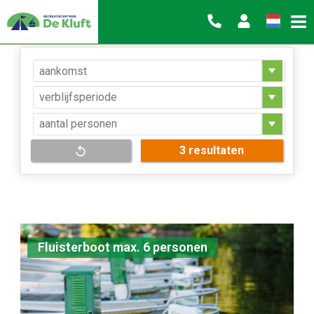
Home
Faciliteiten
Sloep huren
resultaten
Fluisterboot max. 6 personen