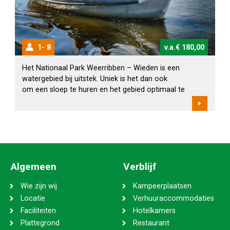
1
8
v.a.€ 180,00
Het Nationaal Park Weerribben – Wieden is een
watergebied bij uitstek. Uniek is het dan ook
om een sloep te huren en het gebied optimaal te
beleven.Bij het huren van de sloep ontvangt u bij de
receptie een route kaart voor door het gebied.
Wilt u een boot huren voor 1 dag? Geef dan twee
maal dezelfde datum in. De aankomstdatum is dan
gelijk aan de vertrekdatum.
Algemeen
Verblijf
Wie zijn wij
Kampeerplaatsen
Locatie
Verhuuraccommodaties
Faciliteiten
Hotelkamers
Plattegrond
Restaurant