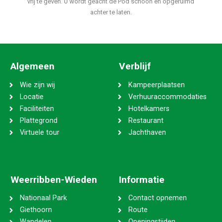
vrij te geven. U wordt geacht de Pod schoon en opgeruimd
achter te laten.
Algemeen
Verblijf
Wie zijn wij
Kampeerplaatsen
Locatie
Verhuuraccommodaties
Faciliteiten
Hotelkamers
Plattegrond
Restaurant
Virtuele tour
Jachthaven
Weerribben-Wieden
Informatie
Nationaal Park
Contact opnemen
Giethoorn
Route
Wandelen
Openingstijden