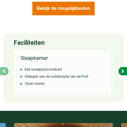
Bekijk de mogelijkheden
Faciliteiten
Slaapkamer
Ba
Eén tweepersoonsbed
To
Gelegen aan de achterzijde van de Pod
Do
Open ruimte