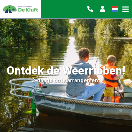
Ontdek de Weerribben!
3-daags hotelarrangement